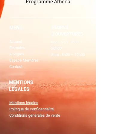
Programme Athéna
MENU
HEURES
D'OUVERTURES
Accueil
Lun– Ven : 7h00 –
Formules
20h00
A propos
Sam : 8h00 – 12h00
Espace Membres
Contact
MENTIONS
LEGALES
Mentions légales
Politique de confidentialité
Conditions générales de vente