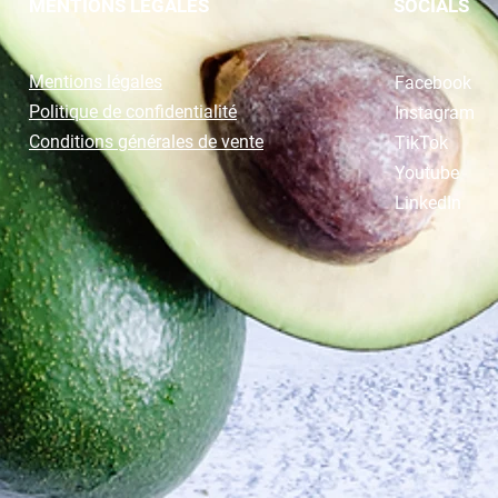
MENTIONS LEGALES
SOCIALS
Mentions légales
Facebook
Politique de confidentialité
Instagram
Conditions générales de vente
TikTok
Youtube
LinkedIn