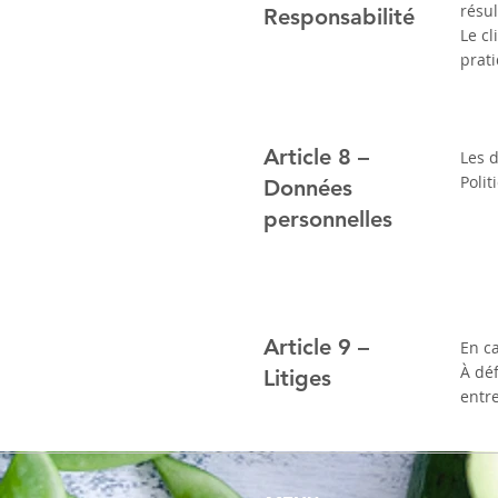
résul
Responsabilité
Le cl
prati
Article 8 –
Les d
Polit
Données
personnelles
Article 9 –
En ca
À déf
Litiges
entr