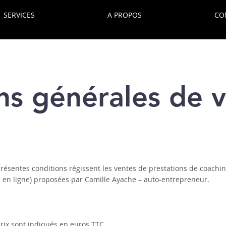
SERVICES
A PROPOS
CO
ns générales de 
résentes conditions régissent les ventes de prestations de coaching
u en ligne) proposées par Camille Ayache – auto-entrepreneur.
rix sont indiqués en euros TTC.