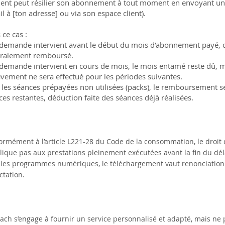
lient peut résilier son abonnement à tout moment en envoyant un
l à [ton adresse] ou via son espace client).
ce cas :
a demande intervient avant le début du mois d’abonnement payé, ce
gralement remboursé.
a demande intervient en cours de mois, le mois entamé reste dû, 
èvement ne sera effectué pour les périodes suivantes.
 les séances prépayées non utilisées (packs), le remboursement se
es restantes, déduction faite des séances déjà réalisées.
ormément à l’article L221-28 du Code de la consommation, le droit 
lique pas aux prestations pleinement exécutées avant la fin du déla
 les programmes numériques, le téléchargement vaut renonciation
ctation.
ach s’engage à fournir un service personnalisé et adapté, mais ne 