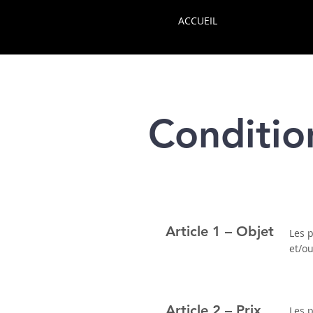
ACCUEIL
Conditio
Article 1 – Objet
Les p
et/o
Article 2 – Prix
Les p