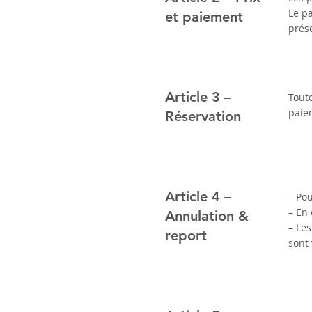
Le pa
et paiement
prése
Article 3 –
Tout
paie
Réservation
Article 4 –
– Pou
– En 
Annulation &
– Le
report
sont