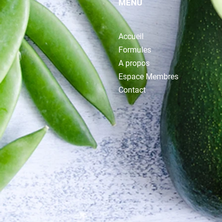
MENU
Accueil
Formules
A propos
Espace Membres
Contact