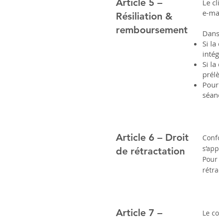
Article 5 –
Le c
e-mai
Résiliation &
remboursement
Dans 
Si l
inté
Si l
prél
Pour
séanc
Article 6 – Droit
Conf
s’app
de rétractation
Pour
rétra
Article 7 –
Le co