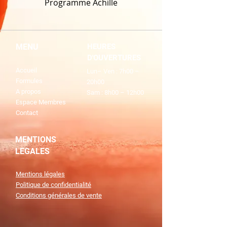
Programme Achille
MENU
HEURES
D'OUVERTURES
Accueil
Lun– Ven : 7h00 –
Formules
20h00
A propos
Sam : 8h00 – 12h00
Espace Membres
Contact
MENTIONS
LEGALES
Mentions légales
Politique de confidentialité
Conditions générales de vente