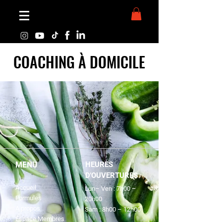
COACHING À DOMICILE
MENU
HEURES
D'OUVERTURES
Accueil
Lun– Ven : 7h00 –
Formules
20h00
A propos
Sam : 8h00 – 12h00
Espace Membres