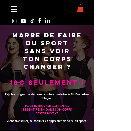
Marre de faire
du sport
sans voir
ton corps
changer ?
10€ seulement !
Rejoins un groupe de femmes ultra motivées à Six-Fours-Les-
Plages.
POUR RETROUVER CONFIANCE
SE SENTIR BIEN DANS SON CORPS
RESTER MOTIVÉ
Viens transpirer, te tonifier et apprécier de faire du sport !