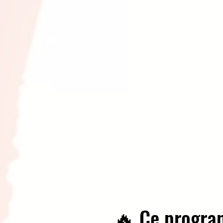
J
🔥 Ce program