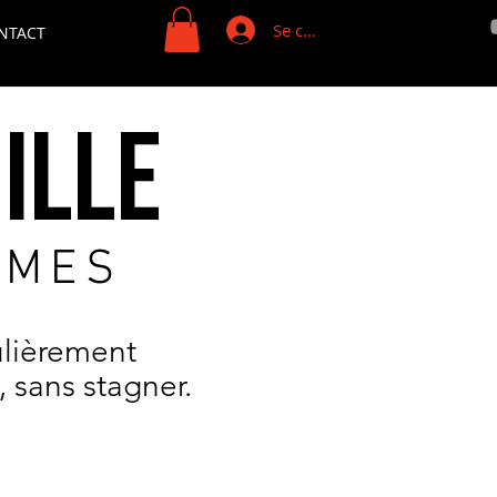
Se connecter
NTACT
ille
MMES
ulièrement
 sans stagner.