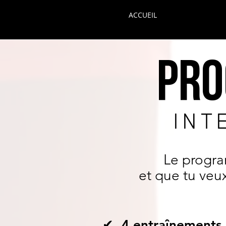
ACCUEIL
PRO
INT
Le progra
et que tu veu
✔ 4 entraînements 