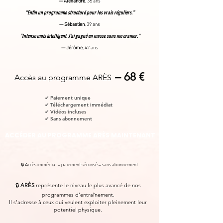
— Alexandre
, 35 ans
“Enfin un programme structuré pour les vrais réguliers.”
— Sébastien
, 39 ans
“Intense mais intelligent. J’ai gagné en masse sans me cramer.”
— Jérôme
, 42 ans
– 68 €
Accès au programme ARÈS
✔ Paiement unique
✔ Téléchargement immédiat
✔ Vidéos incluses
✔ Sans abonnement
ACCÉDER AU PROGRAMME ARÈS MAINTENANT
🔒 Accès immédiat – paiement sécurisé – sans abonnement
🔒
ARÈS
représente le niveau le plus avancé de nos
programmes d’entraînement.
Il s’adresse à ceux qui veulent exploiter pleinement leur
potentiel physique.