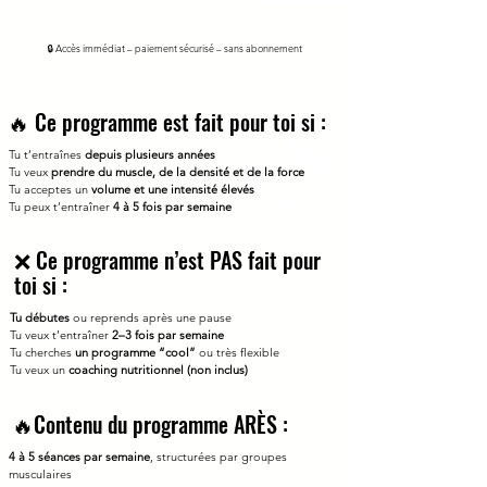
🔒 Accès immédiat – paiement sécurisé – sans abonnement
🔥 Ce programme est fait pour toi si :
Tu t’entraînes
depuis plusieurs années
Tu veux
prendre du muscle, de la densité et de la force
Tu acceptes un
volume et une intensité élevés
Tu peux t’entraîner
4 à 5 fois par semaine
❌ Ce programme n’est PAS fait pour
toi si :
Tu débutes
ou reprends après une pause
Tu veux t’entraîner
2–3 fois par semaine
Tu cherches
un programme “cool”
ou très flexible
Tu veux un
coaching nutritionnel (non inclus)
🔥Contenu du programme ARÈS :
4 à 5 séances par semaine
, structurées par groupes
musculaires